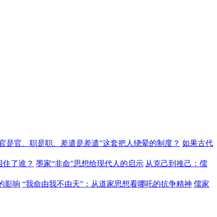
“官是官、职是职、差遣是差遣”这套把人绕晕的制度？
如果古代
困住了谁？
墨家“非命”思想给现代人的启示
从克己到推己：儒
的影响
“我命由我不由天”：从道家思想看哪吒的抗争精神
儒家