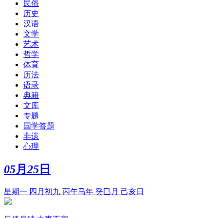
民俗
历史
汉语
文学
艺术
哲学
体育
历法
语录
典籍
文库
专题
国学答题
非遗
心理
05
月
25
日
星期一 四月初九 丙午马年 癸巳月 己亥日