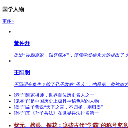
国学人物
更多>
董仲舒
提出“罢黜百家，独尊儒术”，使儒学发扬光大他提出了 
王阳明
王阳明有多牛？除了孔子敢称“圣人”，他是第二位被称为
[老子]道家祖师，世界百位历史名人之一
[鬼谷子]是中国历史上极具神秘色彩的人物
[墨子]孟子曾说“天下之言，不归杨，则归墨”
[孙子]其《孙子兵法》在世界兵法排名第一
状元、榜眼、探花：这些古代“学霸”的称号究