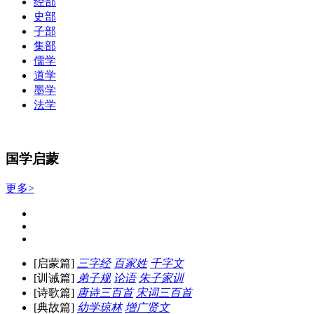
经部
史部
子部
集部
儒学
道学
墨学
法学
国学启蒙
更多>
[启蒙篇]
三字经
百家姓
千字文
[训诫篇]
弟子规
论语
朱子家训
[诗歌篇]
唐诗三百首
宋词三百首
[典故篇]
幼学琼林
增广贤文