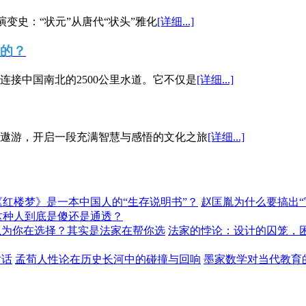
演变史：“状元”从唐代“状头”雅化
[详细...]
”的？
接中国南北的2500公里水道。它不仅是
[详细...]
遨游，开启一段充满智慧与感悟的文化之旅
[详细...]
《红楼梦》是一本中国人的“生存说明书”？
赵匡胤为什么要搞出
这种人到底是傻还是通透？
以为你在选择？其实是法家在帮你选
法家的悖论：设计的囚笼，
对话
孟荀人性论在历史长河中的碰撞与回响
墨家数学对当代教育