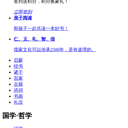
签到送积分，积分换豪礼！
立即签到
亲子阅读
和孩子一起共读一本好书！
仁、义、礼、智、信
儒家文化可以传承2500年，是有道理的。
启蒙
经书
诸子
百家
古籍
诗词
书画
礼仪
国学·哲学