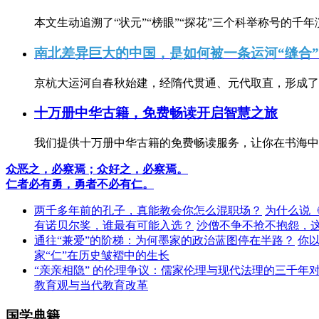
本文生动追溯了“状元”“榜眼”“探花”三个科举称号的千年
南北差异巨大的中国，是如何被一条运河“缝合
京杭大运河自春秋始建，经隋代贯通、元代取直，形成了连
十万册中华古籍，免费畅读开启智慧之旅
我们提供十万册中华古籍的免费畅读服务，让你在书海中
众恶之，必察焉；众好之，必察焉。
仁者必有勇，勇者不必有仁。
两千多年前的孔子，真能教会你怎么混职场？
为什么说
有诺贝尔奖，谁最有可能入选？
沙僧不争不抢不抱怨，
通往“兼爱”的阶梯：为何墨家的政治蓝图停在半路？
你
家“仁”在历史皱褶中的生长
“亲亲相隐” 的伦理争议：儒家伦理与现代法理的三千年
教育观与当代教育改革
国学典籍