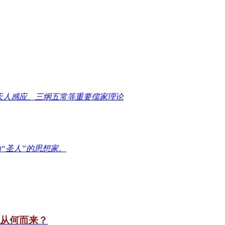
天人感应、三纲五常等重要儒家理论
“圣人”的思想家。
竟从何而来？